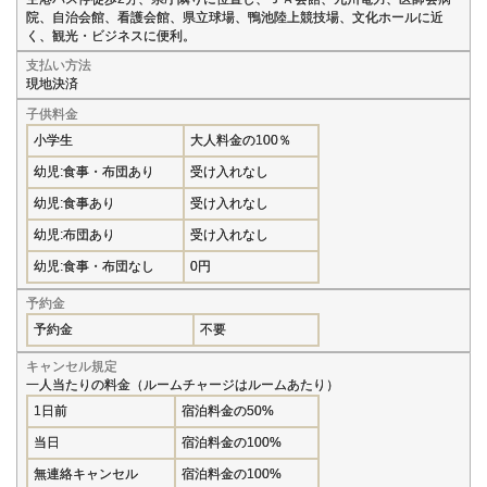
院、自治会館、看護会館、県立球場、鴨池陸上競技場、文化ホールに近
く、観光・ビジネスに便利。
支払い方法
現地決済
子供料金
小学生
大人料金の100％
幼児:食事・布団あり
受け入れなし
幼児:食事あり
受け入れなし
幼児:布団あり
受け入れなし
幼児:食事・布団なし
0円
予約金
予約金
不要
キャンセル規定
一人当たりの料金（ルームチャージはルームあたり）
1日前
宿泊料金の50%
当日
宿泊料金の100%
無連絡キャンセル
宿泊料金の100%