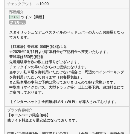
チェックアウト
～10:00
部屋紹介
ツイン【禁煙】
スタイリッシュなデュベスタイルのベッドカバーの入ったお部屋となっ
ております。
【駐車場】普通車 650円(税別)/１泊
※2025年10月1日より駐車料金が下記料金へ変更いたします。
普通車は650円(税別)
先着順駐車台数の数には限りがございます、
チェックインの早い方からのご提供になります。
当ホテル駐車場を御利用いただけない場合は、周辺のコインパーキング
を御利用いただいております（お客様負担）。
また駐車場の事前ご予約は承っておりませんので御了承願います。
中型車（マイクロバス、大型トラック等）以上は要予約。追加料金にて
ご案内しております。
【インターネット】全館無線LAN（Wi-Fi）が導入されております。
プラン内容紹介
【ホームページ限定価格】
他サイト料金より最安値になっております。
空港バス停徒歩2分、県庁隣りに位置し、ＪＡ会館、九州電力、医師会病