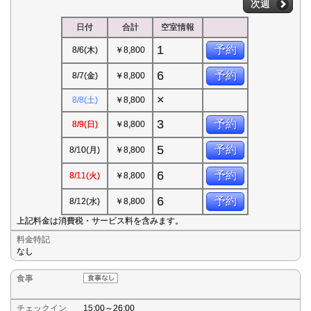
次週
日付
合計
空室情報
1
予約
8/6(木)
￥8,800
6
予約
8/7(金)
￥8,800
×
8/8(土)
￥8,800
3
予約
8/9(日)
￥8,800
5
予約
8/10(月)
￥8,800
6
予約
8/11(火)
￥8,800
6
予約
8/12(水)
￥8,800
上記料金は消費税・サービス料を含みます。
料金特記
なし
食事
チェックイン
15:00～26:00