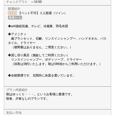
チェックアウト
～10:00
部屋紹介
【ペット不可】２人部屋（ツイン）
◆wifi接続完備、テレビ、冷蔵庫、羽毛布団
◆アメニティ
歯ブラシセット、石鹸、リンスインシャンプー、ハンドタオル、バス
タイル、ドライヤー
（寝間着はありません、ご用意ください。）
◆貸し切り風呂（施錠してご利用ください）
リンスインシャンプー、ボディソープ、ドライヤー
（深夜は消灯いたします。朝は5時頃からご利用いただけます。）
◆全館禁煙です、玄関外に灰皿を置いています。
プラン内容紹介
朝はゆっくり・・・。というお客様に最適です。
朝食、夕食なしのプランです。
支払い方法