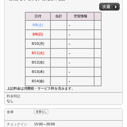
次週
日付
合計
空室情報
-
8/8(土)
-
8/9(日)
-
8/10(月)
-
8/11(火)
-
8/12(水)
-
8/13(木)
-
8/14(金)
上記料金は消費税・サービス料を含みます。
料金特記
なし
食事
チェックイン
15:00～20:00