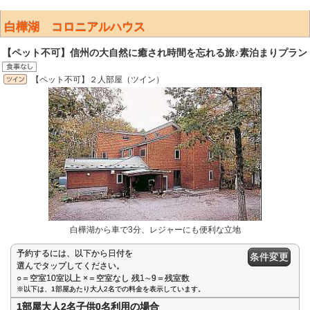
白樺湖 コロニアルハウス
【ペット不可】信州の大自然に癒され時間を忘れる旅♪素泊まりプラン
【ペット不可】２人部屋（ツイン）
白樺湖から車で3分、レジャーにも便利な立地
予約するには、以下から日付を
条件変更
選んでタップしてください。
○＝空室10室以上 ×＝空室なし 残1∼9＝残室数
※以下は、1部屋あたり大人2名での料金を表示しています。
1部屋大人2名子供0名利用の場合