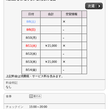
次週
日付
合計
空室情報
×
8/8(土)
-
8/9(日)
-
8/10(月)
×
8/11(火)
￥21,000
-
8/12(水)
×
8/13(木)
￥21,000
-
8/14(金)
上記料金は消費税・サービス料を含みます。
料金特記
なし
食事
チェックイン
15:00～20:00