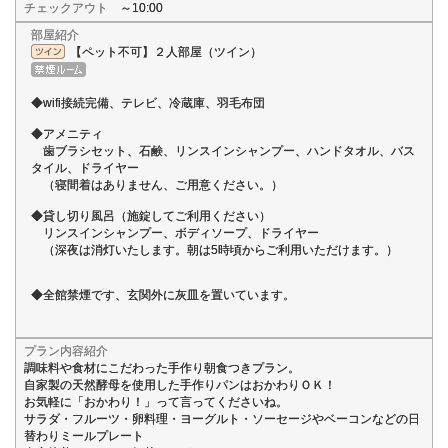
チェックアウト
～10:00
部屋紹介
【ペット不可】２人部屋（ツイン）
◆wifi接続完備、テレビ、冷蔵庫、羽毛布団
◆アメニティ
歯ブラシセット、石鹸、リンスインシャンプー、ハンドタオル、バス
タイル、ドライヤー
（寝間着はありません、ご用意ください。）
◆貸し切り風呂（施錠してご利用ください）
リンスインシャンプー、ボディソープ、ドライヤー
（深夜は消灯いたします。朝は5時頃からご利用いただけます。）
◆全館禁煙です、玄関外に灰皿を置いています。
プラン内容紹介
調味料や食材にこだわった手作り朝食つきプラン。
自家製の天然酵母を使用した手作りパンはおかわりＯＫ！
お気軽に「おかわり！」って言ってくださいね。
サラダ・フルーツ・卵料理・ヨーグルト・ソーセージやベーコンなどの日
替わりミールプレート