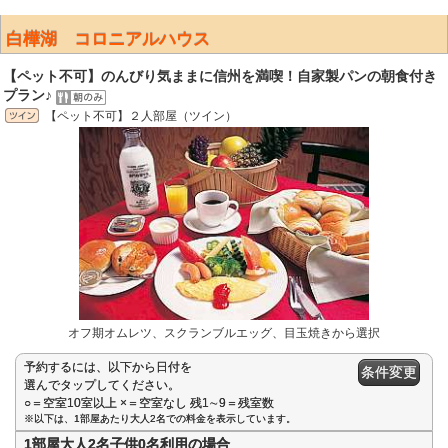
白樺湖 コロニアルハウス
【ペット不可】のんびり気ままに信州を満喫！自家製パンの朝食付き
プラン♪
【ペット不可】２人部屋（ツイン）
オフ期オムレツ、スクランブルエッグ、目玉焼きから選択
予約するには、以下から日付を
条件変更
選んでタップしてください。
○＝空室10室以上 ×＝空室なし 残1∼9＝残室数
※以下は、1部屋あたり大人2名での料金を表示しています。
1部屋大人2名子供0名利用の場合