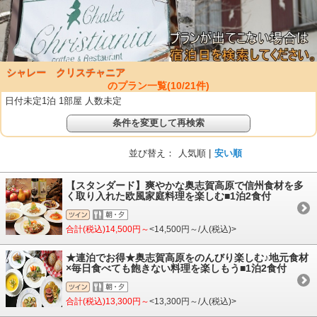
シャレー クリスチャニア
のプラン一覧(
10
/
21
件)
日付未定1泊 1部屋 人数未定
条件を変更して再検索
並び替え：
人気順 |
安い順
【スタンダード】爽やかな奥志賀高原で信州食材を多
く取り入れた欧風家庭料理を楽しむ■1泊2食付
合計(税込)14,500円～
<14,500円～/人(税込)>
★連泊でお得★奥志賀高原をのんびり楽しむ♪地元食材
×毎日食べても飽きない料理を楽しもう■1泊2食付
合計(税込)13,300円～
<13,300円～/人(税込)>