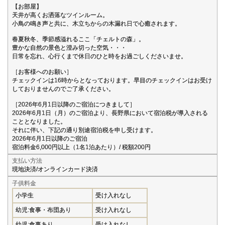
【お部屋】
天井が高くお洒落なツインルーム。
小鳥の鳴き声と共に、木立ちからの木漏れ日で心癒されます。
春夏秋冬、季節感溢れるここ「チェルトの森」。
豊かな自然の景色と澄み切った空気・・・
日常を忘れ、心行くまで休日のひと時をお過ごしくださいませ。
［お客様へのお願い］
チェックインは16時からとなっております。早目のチェックインはお受け
しておりませんのでご了承ください。
［2026年6月1日以降のご宿泊につきまして］
2026年6月1日（月）のご宿泊より、長野県において宿泊税が導入される
こととなりました。
それに伴い、下記の通り別途宿泊税を申し受けます。
2026年6月1日以降のご宿泊
宿泊料金6,000円以上（1名1泊あたり）/ 税額200円
支払い方法
現地決済/オンラインカード決済
子供料金
小学生
受け入れなし
幼児:食事・布団あり
受け入れなし
幼児:食事あり
受け入れなし