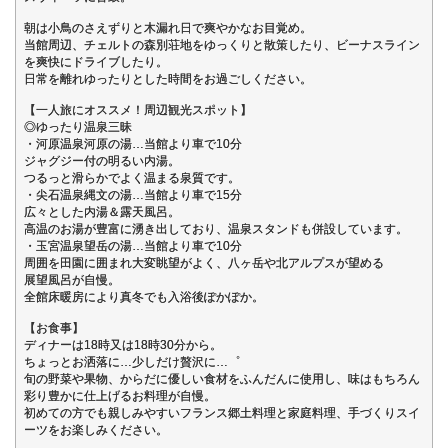
朝は小鳥のさえずりと木漏れ日で爽やかなお目覚め。
当館周辺、チェルトの森別荘地をゆっくりと散策したり、ビーナスライン
を爽快にドライブしたり。
日常を離れゆったりとした時間をお過ごしください。
【一人旅にオススメ！周辺観光スポット】
◎ゆったり温泉三昧
・河原温泉河原の湯…当館より車で10分
ジャグジー付の明るい内湯。
つるっと滑らかでよく温まる泉質です。
・尖石温泉縄文の湯…当館より車で15分
広々とした内湯＆露天風呂。
高温のお湯が豊富に湧き出しており、温泉スタンドも併設しています。
・玉宮温泉望岳の湯…当館より車で10分
周囲を田園に囲まれ大変眺望がよく、八ヶ岳や北アルプスが望める
展望風呂が自慢。
全館床暖房により真冬でも入浴後ぽかぽか。
【お食事】
ディナーは18時又は18時30分から。
ちょっとお洒落に…少しだけ贅沢に…゜
旬の野菜や果物、からだに優しい食材をふんだんに使用し、味はもちろん
彩り豊かに仕上げるお料理が自慢。
初めての方でも親しみやすいフランス郷土料理と家庭料理、手づくりスイ
ーツをお楽しみください。