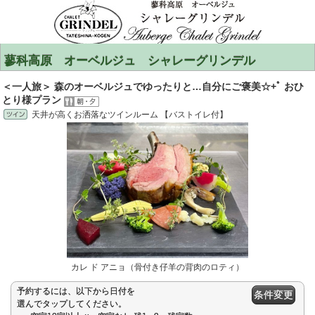
蓼科高原 オーベルジュ シャレーグリンデル
＜一人旅＞ 森のオーベルジュでゆったりと…自分にご褒美☆+ﾟ おひ
とり様プラン
天井が高くお洒落なツインルーム 【バストイレ付】
カレ ド アニョ（骨付き仔羊の背肉のロティ）
予約するには、以下から日付を
条件変更
選んでタップしてください。