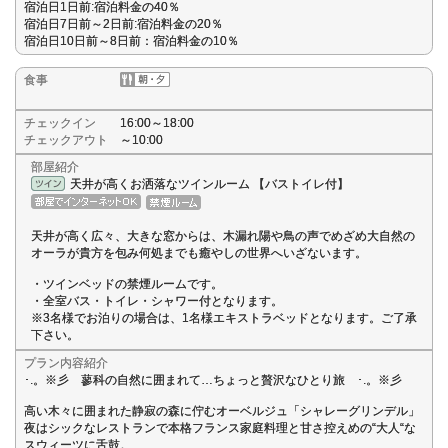
宿泊日1日前:宿泊料金の40％
宿泊日7日前～2日前:宿泊料金の20％
宿泊日10日前～8日前：宿泊料金の10％
食事
チェックイン
16:00～18:00
チェックアウト
～10:00
部屋紹介
天井が高くお洒落なツインルーム 【バストイレ付】
天井が高く広々、大きな窓からは、木漏れ陽や鳥の声でめざめ大自然の
オーラが貴方を包み何処までも癒やしの世界へいざないます。
・ツインベッドの禁煙ルームです。
・全室バス・トイレ・シャワー付となります。
※3名様でお泊りの場合は、1名様エキストラベッドとなります。ご了承
下さい。
プラン内容紹介
･.。※彡 蓼科の自然に囲まれて…ちょっと贅沢なひとり旅 ･.。※彡
高い木々に囲まれた静寂の森に佇むオーベルジュ「シャレーグリンデル」
夜はシックなレストランで本格フランス家庭料理と甘さ控えめの“大人“な
スウィーツに舌鼓。