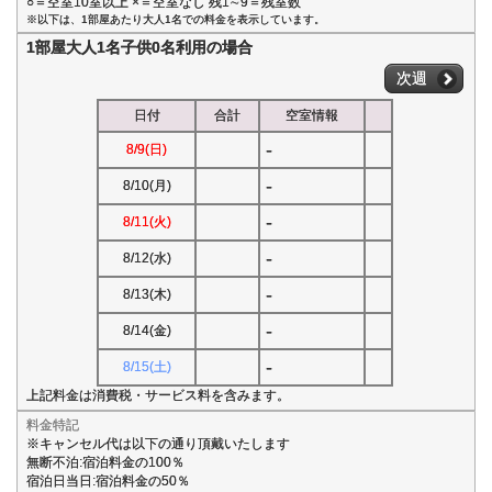
○＝空室10室以上 ×＝空室なし 残1∼9＝残室数
※以下は、1部屋あたり大人1名での料金を表示しています。
1部屋大人1名子供0名利用の場合
次週
日付
合計
空室情報
-
8/9(日)
-
8/10(月)
-
8/11(火)
-
8/12(水)
-
8/13(木)
-
8/14(金)
-
8/15(土)
上記料金は消費税・サービス料を含みます。
料金特記
※キャンセル代は以下の通り頂戴いたします
無断不泊:宿泊料金の100％
宿泊日当日:宿泊料金の50％