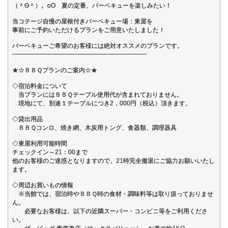
（＾Θ＾）。oO 夏の定番、バーベキューを楽しみたい！
当コテージ自慢の屋根付きバーベキュー場：東屋を
事前にご予約いただけるプランをご用意いたしました！
バーベキューご希望のお客様には絶対オススメのプランです。
━━━━━━━━━━━━━━━━━━━━━━
★☆ＢＢＱプランのご案内☆★
◇宿泊料金について
当プランにはＢＢＱテーブル使用代が含まれておりません。
現地にて、別途１テーブルにつき2，000円（税込）頂きます。
◇貸出用品
ＢＢＱコンロ、焼き網、木炭用トング、食器類、調理器具
◇東屋利用可能時間
チェックイン～21：00まで
他のお客様のご迷惑となりますので、21時完全撤退にご協力お願いいたし
ます。
◇周辺お買いもの情報
※当館では、宿泊時やＢＢＱ時の食材・調味料等は取り扱っておりませ
ん。
必要なお客様は、以下の近隣スーパー・コンビニ等をご利用くださ
い。