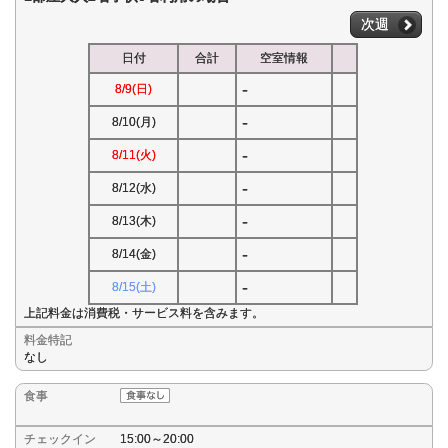
次週
日付
合計
空室情報
-
8/9(日)
-
8/10(月)
-
8/11(火)
-
8/12(水)
-
8/13(木)
-
8/14(金)
-
8/15(土)
上記料金は消費税・サービス料を含みます。
料金特記
なし
食事
チェックイン
15:00～20:00