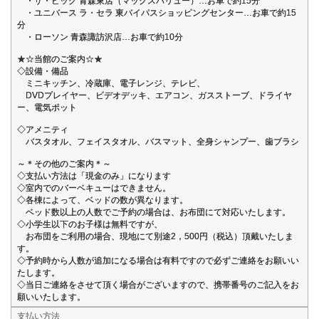
・ザ・ビッグ 青森東店（マックスバリュー）…お車で約15分
・ユニバース ラ・セラ 東バイパスショッピングセンター…お車で約15
分
・ローソン 青森諏訪沢店…お車で約10分
★☆当館のご案内☆★
◇設備・備品
ミニキッチン、冷蔵庫、電子レンジ、テレビ、
DVDプレイヤー、ビデオデッキ、エアコン、ガスストーブ、ドライヤ
ー、電気ポット
◇アメニティ
バスタオル、フェイスタオル、バスマット、全身シャンプー、歯ブラシ
～＊その他のご案内＊～
◇支払い方法は「現金のみ」になります
◇室内でのバーベキューはできません。
◇各棟によって、ベッドの数が異なります。
ベッド数以上の人数でご予約の場合は、お布団にて対応いたします。
◇小学生以下のお子様は無料ですが、
お布団をご利用の場合、現地にて別途2，500円（税込）頂戴いたしま
す。
◇予約時から人数が追加になる場合は有料ですので必ずご連絡をお願いい
たします。
◇当日ご連絡をさせて頂く場合がございますので、携帯番号のご記入をお
願いいたします。
支払い方法