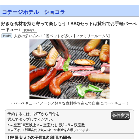
コテージホテル ショコラ
好きな食材を持ち寄って楽しもう！BBQセットは貸出でお手軽バーべ
ーキュー♪
人数の多い方へ！1番ベッドが多い【ファミリールームA】
・バーベキューイメージ／好きな食材持ち込んで自由にバーベキュー！
予約するには、以下から日付を
条件変更
選んでタップしてください。
○＝空室10室以上 ×＝空室なし 残1∼9＝残室数
※以下は、1部屋あたり大人2名での料金を表示しています。
1部屋大人2名子供0名利用の場合