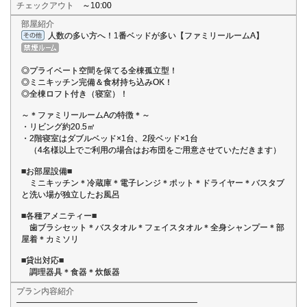
チェックアウト
～10:00
部屋紹介
人数の多い方へ！1番ベッドが多い【ファミリールームA】
◎プライベート空間を保てる全棟孤立型！
◎ミニキッチン完備＆食材持ち込みOK！
◎全棟ロフト付き（寝室）！
～＊ファミリールームAの特徴＊～
・リビング約20.5㎡
・2階寝室はダブルベッド×1台、2段ベッド×1台
（4名様以上でご利用の場合はお布団をご用意させていただきます）
■お部屋設備■
ミニキッチン＊冷蔵庫＊電子レンジ＊ポット＊ドライヤー＊バスタブ
と洗い場が独立したお風呂
■各種アメニティー■
歯ブラシセット＊バスタオル＊フェイスタオル＊全身シャンプー＊部
屋着＊カミソリ
■貸出対応■
調理器具＊食器＊炊飯器
プラン内容紹介
━━━━━━━━━━━━━━━━━━━━━━