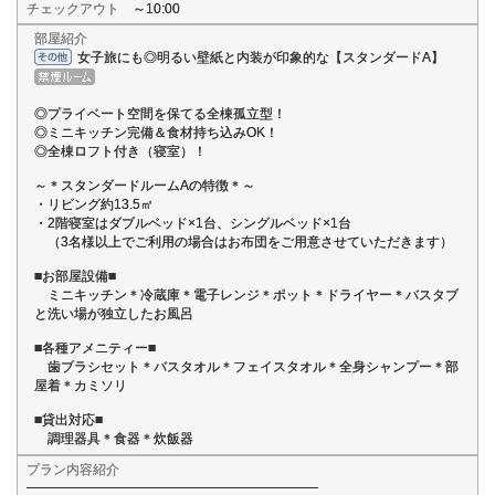
チェックアウト
～10:00
部屋紹介
女子旅にも◎明るい壁紙と内装が印象的な【スタンダードA】
◎プライベート空間を保てる全棟孤立型！
◎ミニキッチン完備＆食材持ち込みOK！
◎全棟ロフト付き（寝室）！
～＊スタンダードルームAの特徴＊～
・リビング約13.5㎡
・2階寝室はダブルベッド×1台、シングルベッド×1台
（3名様以上でご利用の場合はお布団をご用意させていただきます）
■お部屋設備■
ミニキッチン＊冷蔵庫＊電子レンジ＊ポット＊ドライヤー＊バスタブ
と洗い場が独立したお風呂
■各種アメニティー■
歯ブラシセット＊バスタオル＊フェイスタオル＊全身シャンプー＊部
屋着＊カミソリ
■貸出対応■
調理器具＊食器＊炊飯器
プラン内容紹介
━━━━━━━━━━━━━━━━━━━━━━