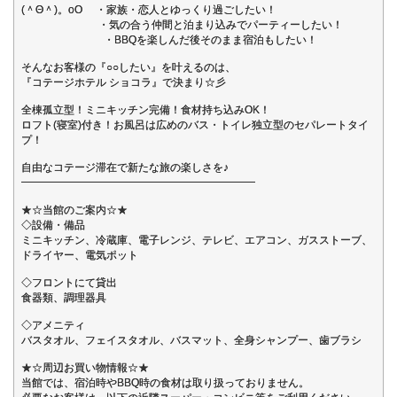
(＾Θ＾)。oO ・家族・恋人とゆっくり過ごしたい！
・気の合う仲間と泊まり込みでパーティーしたい！
・BBQを楽しんだ後そのまま宿泊もしたい！
そんなお客様の『○○したい』を叶えるのは、
『コテージホテル ショコラ』で決まり☆彡
全棟孤立型！ミニキッチン完備！食材持ち込みOK！
ロフト(寝室)付き！お風呂は広めのバス・トイレ独立型のセパレートタイ
プ！
自由なコテージ滞在で新たな旅の楽しさを♪
━━━━━━━━━━━━━━━━━━━━━━
★☆当館のご案内☆★
◇設備・備品
ミニキッチン、冷蔵庫、電子レンジ、テレビ、エアコン、ガスストーブ、
ドライヤー、電気ポット
◇フロントにて貸出
食器類、調理器具
◇アメニティ
バスタオル、フェイスタオル、バスマット、全身シャンプー、歯ブラシ
★☆周辺お買い物情報☆★
当館では、宿泊時やBBQ時の食材は取り扱っておりません。