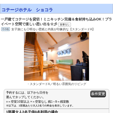
コテージホテル ショコラ
一戸建てコテージを貸切！ミニキッチン完備＆食材持ち込みOK！プラ
イベート空間で楽しい思い出を☆彡
女子旅にも◎明るい壁紙と内装が印象的な【スタンダードA】
・スタンダードA／明るい雰囲気のリビング
予約するには、以下から日付を
条件変更
選んでタップしてください。
○＝空室10室以上 ×＝空室なし 残1∼9＝残室数
※以下は、1部屋あたり大人2名での料金を表示しています。
1部屋大人2名子供0名利用の場合