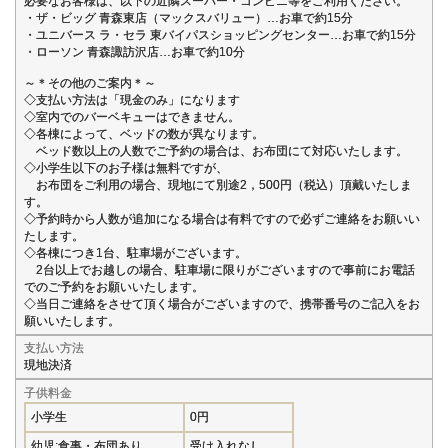
必要なお客様は、以下の近隣スーパー・コンビニ等をご利用ください。
・ザ・ビッグ 青森東店（マックスバリュー）…お車で約15分
・ユニバース ラ・セラ 東バイパスショッピングセンター…お車で約15分
・ローソン 青森諏訪沢店…お車で約10分
～＊その他のご案内＊～
◇支払い方法は「現金のみ」になります
◇室内でのバーベキューはできません。
◇各棟によって、ベッドの数が異なります。
ベッド数以上の人数でご予約の場合は、お布団にて対応いたします。
◇小学生以下のお子様は無料ですが、
お布団をご利用の場合、現地にて別途2，500円（税込）頂戴いたしま
す。
◇予約時から人数が追加になる場合は有料ですので必ずご連絡をお願いい
たします。
◇各棟につき1台、駐車場がございます。
2台以上でお越しの場合、駐車場に限りがございますので事前にお電話
でのご予約をお願いいたします。
◇当日ご連絡をさせて頂く場合がございますので、携帯番号のご記入をお
願いいたします。
支払い方法
現地決済
子供料金
小学生
0円
幼児:食事・布団あり
受け入れなし