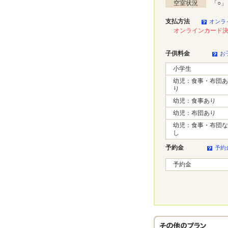
空室状況
「
○
」
支払方法
オンラ
オンラインカード
子供料金
お
小学生
幼児：食事・布団あ
り
幼児：食事あり
幼児：布団あり
幼児：食事・布団な
し
予約金
予約
予約金