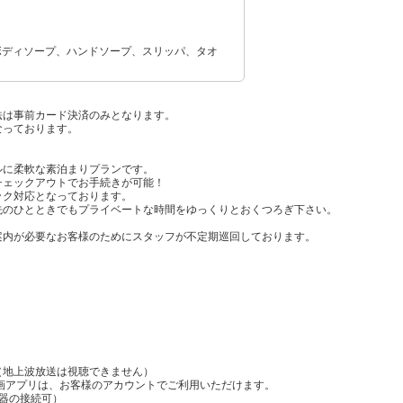
ボディソープ、ハンドソープ、スリッパ、タオ
法は事前カード決済のみとなります。
なっております。
ルに柔軟な素泊まりプランです。
チェックアウトでお手続きが可能！
ック対応となっております。
先のひとときでもプライベートな時間をゆっくりとおくつろぎ下さい。
案内が必要なお客様のためにスタッフが不定期巡回しております。
（地上波放送は視聴できません）
ix等の動画アプリは、お客様のアカウントでご利用いただけます。
機器の接続可）