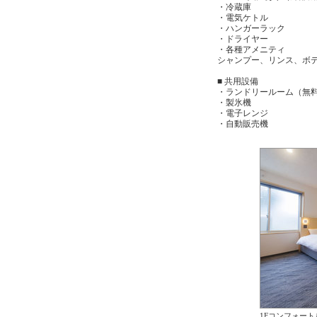
・冷蔵庫
・電気ケトル
・ハンガーラック
・ドライヤー
・各種アメニティ
シャンプー、リンス、ボ
■ 共用設備
・ランドリールーム（無
・製氷機
・電子レンジ
・自動販売機
1Fコンフォート