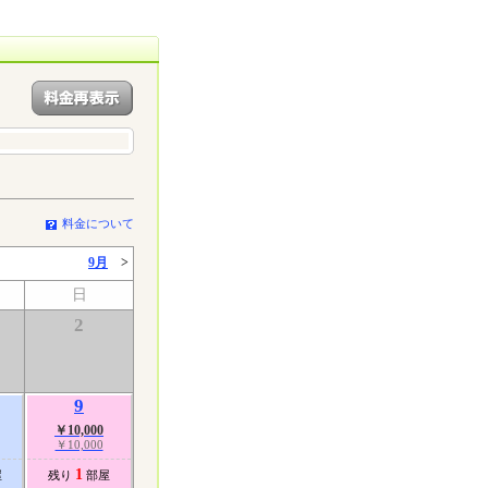
料金について
9月
>
日
2
9
￥10,000
￥10,000
1
屋
残り
部屋