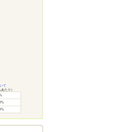
いて
ムあたり）
%
0%
0%