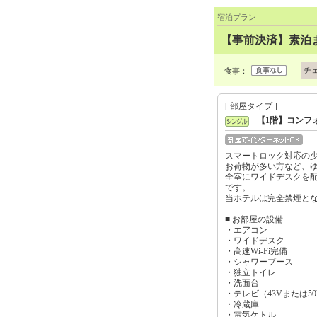
宿泊プラン
【事前決済】素泊ま
チ
食事：
[ 部屋タイプ ]
【1階】コンフ
スマートロック対応の
お荷物が多い方など、
全室にワイドデスクを配
です。
当ホテルは完全禁煙と
■ お部屋の設備
・エアコン
・ワイドデスク
・高速Wi-Fi完備
・シャワーブース
・独立トイレ
・洗面台
・テレビ（43Vまたは50
・冷蔵庫
・電気ケトル