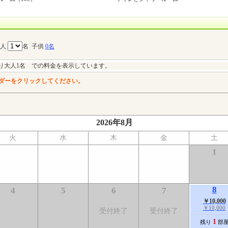
大人
名
子供
0名
り大人1名 での料金を表示しています。
ダーをクリックしてください。
2026年8月
火
水
木
金
土
1
8
4
5
6
7
￥10,000
￥10,000
受付終了
受付終了
1
残り
部