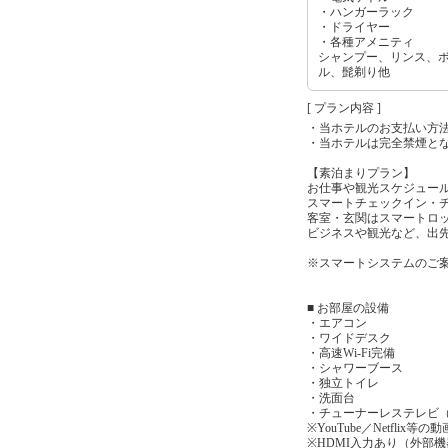
・ハンガーラック
・ドライヤー
・各種アメニティ
シャンプー、リンス、
ル、髭剃り他
[ プラン内容 ]
・当ホテルのお支払い方
・当ホテルは完全禁煙と
【素泊まりプラン】
お仕事や観光スケジュー
スマートチェックイン・
客室・玄関はスマートロ
ビジネスや観光など、出
※スマートシステムのご
■ お部屋の設備
・エアコン
・ワイドデスク
・高速Wi-Fi完備
・シャワーブース
・独立トイレ
・洗面台
・チューナーレステレビ
※YouTube／Netfl
※HDMI入力あり（外部