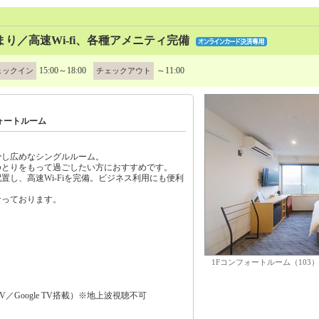
り／高速Wi-fi、各種アメニティ完備
15:00～18:00
～11:00
ェックイン
チェックアウト
ォートルーム
少し広めなシングルルーム。
ゆとりをもって過ごしたい方におすすめです。
置し、高速Wi-Fiを完備。ビジネス利用にも便利
なっております。
1Fコンフォートルーム（103）
V／Google TV搭載）※地上波視聴不可