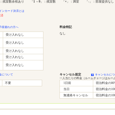
：残室数余裕あり 「
1
～
9
」：残室数 「
×
」：満室 「-」：部屋提供なし
インカード決済とは
決済
料金特記
子様連れの方へ
なし
受け入れなし
受け入れなし
受け入れなし
受け入れなし
受け入れなし
キャンセル規定
金について
キャンセルにつ
一人当たりの料金（ルームチャージはルー
不要
1日前
宿泊料金の80
当日
宿泊料金の10
無連絡キャンセル
宿泊料金の10