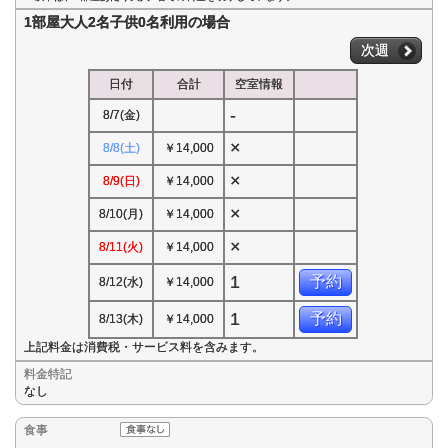
1部屋大人2名子供0名利用の場合
次週
日付
合計
空室情報
-
8/7(金)
×
8/8(土)
￥14,000
×
8/9(日)
￥14,000
×
8/10(月)
￥14,000
×
8/11(火)
￥14,000
1
予約
8/12(水)
￥14,000
1
予約
8/13(木)
￥14,000
上記料金は消費税・サービス料を含みます。
料金特記
なし
食事