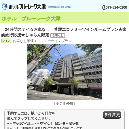
ホテル ブルーレーク大津
24時間ステイ☆お車なし 禁煙エコノミーツインルームプラン★家
族旅行応援★じゃらん限定
お車なし禁煙エコノミーツインプラン
【ホテル外観】
予約するには、以下から日付を
条件変更
選んでタップしてください。
○＝空室10室以上 ×＝空室なし 残1∼9＝残室数
※以下は、1部屋あたり大人2名での料金を表示しています。