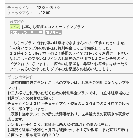
チェックイン
12:00～25:00
チェックアウト
～12:00
部屋紹介
お車なし禁煙エコノミーツインプラン
こちらのプランではお車の駐車はできませんのでご了承くださいませ。
仲の良いカップルのお客様に特別料金にてご準備致しました。
１２時イン１２時アウトの２４時間ステイでごゆっくりお過ごし下さい
なおこちらのプランはツインのお部屋のご利用で１１０センチ幅のベッ
ドが２台でございます。 広めのお部屋をご希望のお客様にはゆったり
ツインあるいはゆったりダブルのお部屋をお勧めいたします。
プラン内容紹介
（滞在時間特典プラン）こちらのプランは、お車をご利用にならないプラ
ンです。
お二人様でご利用いただくための特別料金プランです。（立体駐車場のご
利用プランのお客様は除く）
チェックイン１２時～チェックアウト翌日の１２時までの２４時間ごゆっ
くりご滞在下さいませ。
【夜景】当ホテルすぐの所に大津港があり、世界最大長の花噴水や夜景が
楽します。
レンタカー手配ＯＫ。花噴水は悪天候(強風含）の場合は中止。
お花見や紅葉に便利な三井寺は徒歩9分、石山寺や坂本、また京都の東山
方面へは、車や電車で約２０分