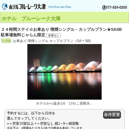
ホテル ブルーレーク大津
２４時間ステイ☆お車あり 喫煙シングル・カップルプラン★SASB
駐車場無料じゃらん限定
お車あり 喫煙シングル カップルプラン（SA＊SB)
ホテルから徒歩1分「びわこ花噴水」
予約するには、以下から日付を
条件変更
選んでタップしてください。
○＝空室10室以上 ×＝空室なし 残1∼9＝残室数
※以下は、1部屋あたり大人2名での料金を表示しています。