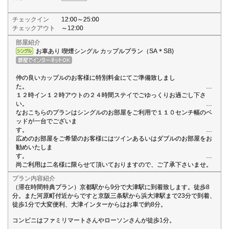
チェックイン
12:00～25:00
チェックアウト
～12:00
部屋紹介
お車あり 喫煙シングル カップルプラン（SA＊SB)
仲の良いカップルのお客様に特別料金にてご準備致しまし
た
１２時イン１２時アウトの２４時間ステイでごゆっくりお過ごし下さ
い
なおこちらのプランはシングルのお部屋をご利用で１１０センチ幅のベ
ッドが一台でございま
す
広めのお部屋をご希望のお客様にはツインあるいはダブルのお部屋をお
勧めいたしま
す
尚ご利用は二名様に限らせて頂いておりますので、ご了承下さいませ。
プラン内容紹介
（滞在時間特典プラン）京都駅から9分で大津駅に到着致します。徒歩8
分。また河原町付近からですと京阪三条駅から浜大津駅まで23分で到着、
徒歩1分で大変便利、大津インターからはお車で約8分。
コンビニはファミリマートさんやローソンさんが徒歩1分。