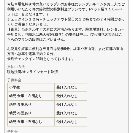
★駐車場無料★仲の良いカップルのお客様にシングルルームをお二人でご
利用いいただく為の節約型の特別料金プランです。(ベット幅１１０㎝ベ
ットは一台となります。）
チェックイン１２時～チェックアウト翌日の１２時までの２４時間ごゆっ
くりご滞在くださいませ。
【夜景】当ホテルすぐの所に大津港があります。駐車場無料。レンタカー
手配ＯＫ。花噴水は悪天候(強風含）の場合は中止。びわ湖花火大会はこ
ちらのプランの販売はございません。
お花見や紅葉に便利な三井寺は徒歩9分、坂本や石山寺、また京都の東山
方面へは車や電車で約２０分。
最終チェックイン25時となっております。
支払い方法
現地決済/オンラインカード決済
子供料金
小学生
受け入れなし
幼児:食事・布団あり
受け入れなし
幼児:食事あり
受け入れなし
幼児:布団あり
受け入れなし
幼児:食事・布団なし
受け入れなし
予約金