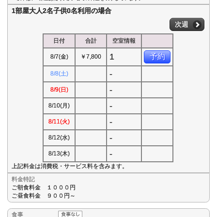
1部屋大人2名子供0名利用の場合
次週
日付
合計
空室情報
1
予約
8/7(金)
￥7,800
-
8/8(土)
-
8/9(日)
-
8/10(月)
-
8/11(火)
-
8/12(水)
-
8/13(木)
上記料金は消費税・サービス料を含みます。
料金特記
ご朝食料金 １０００円
ご昼食料金 ９００円～
食事