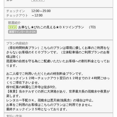
チェックイン
12:00～25:00
チェックアウト
～12:00
部屋紹介
お車なし★びわこの見える★ＤＸツインプラン （TD)
プラン内容紹介
（滞在時間特典プラン）こちらのプランは環境に優しくお車のご利用をな
さらないお客様のＥＣＯプランです。（立体駐車場のご利用プランのお客
様は除く）
琵琶湖の自然を守る為にご配慮いただいたお客様への割引料金となってお
ります。
お二人様でご利用いただくための特別料金プランです。
チェックイン１２時～チェックアウト翌日の１２時までの２４時間ごゆっ
くりご滞在下さいませ。
桜や紅葉の綺麗な三井寺は徒歩9分。
【夜景】当ホテルすぐの所に大津港があり、世界最大長の花噴水や夜景が
楽します。
レンタカー手配ＯＫ。花噴水は悪天候(強風含）の場合は中止。
お車をご利用のお客様はこちらのプランはご利用できません。
最終チェックイン２５時となっております。
支払い方法