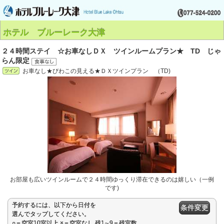
ホテル ブルーレーク大津
２４時間ステイ ☆お車なしＤＸ ツインルームプラン★ TD じゃ
らん限定
お車なし★びわこの見える★ＤＸツインプラン （TD)
お部屋も広いツインルームで２４時間ゆっくり滞在できるのは嬉しい（一例
です)
予約するには、以下から日付を
条件変更
選んでタップしてください。
○＝空室10室以上 ×＝空室なし 残1∼9＝残室数