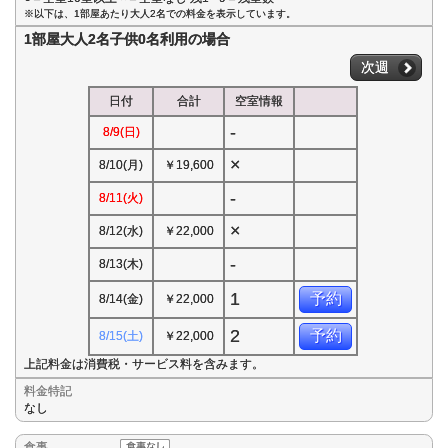
※以下は、1部屋あたり大人2名での料金を表示しています。
1部屋大人2名子供0名利用の場合
次週
日付
合計
空室情報
-
8/9(日)
×
8/10(月)
￥19,600
-
8/11(火)
×
8/12(水)
￥22,000
-
8/13(木)
1
予約
8/14(金)
￥22,000
2
予約
8/15(土)
￥22,000
上記料金は消費税・サービス料を含みます。
料金特記
なし
食事