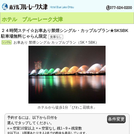
ホテル ブルーレーク大津
２４時間ステイ☆お車あり禁煙シングル・カップルプラン★SKSBK
駐車場無料じゃらん限定
お車あり 禁煙シングル カップルプラン（SK＊SBK）
ホテルから徒歩1分「びわこ花噴水」
予約するには、以下から日付を
条件変更
選んでタップしてください。
○＝空室10室以上 ×＝空室なし 残1∼9＝残室数
※以下は、1部屋あたり大人2名での料金を表示しています。