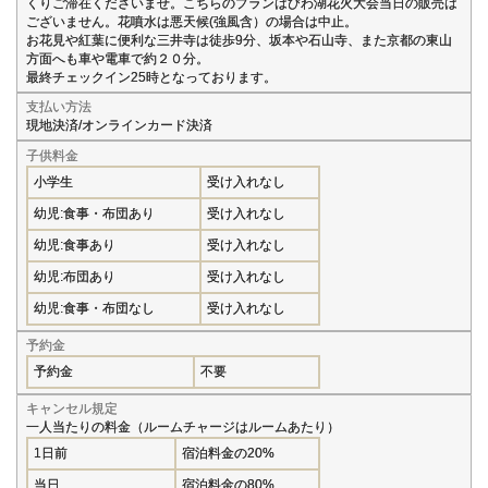
くりご滞在くださいませ。こちらのプランはびわ湖花火大会当日の販売は
ございません。花噴水は悪天候(強風含）の場合は中止。
お花見や紅葉に便利な三井寺は徒歩9分、坂本や石山寺、また京都の東山
方面へも車や電車で約２０分。
最終チェックイン25時となっております。
支払い方法
現地決済/オンラインカード決済
子供料金
小学生
受け入れなし
幼児:食事・布団あり
受け入れなし
幼児:食事あり
受け入れなし
幼児:布団あり
受け入れなし
幼児:食事・布団なし
受け入れなし
予約金
予約金
不要
キャンセル規定
一人当たりの料金（ルームチャージはルームあたり）
1日前
宿泊料金の20%
当日
宿泊料金の80%