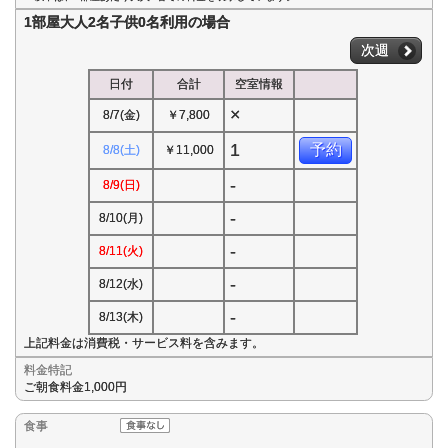
1部屋大人2名子供0名利用の場合
次週
日付
合計
空室情報
×
8/7(金)
￥7,800
1
予約
8/8(土)
￥11,000
-
8/9(日)
-
8/10(月)
-
8/11(火)
-
8/12(水)
-
8/13(木)
上記料金は消費税・サービス料を含みます。
料金特記
ご朝食料金1,000円
食事