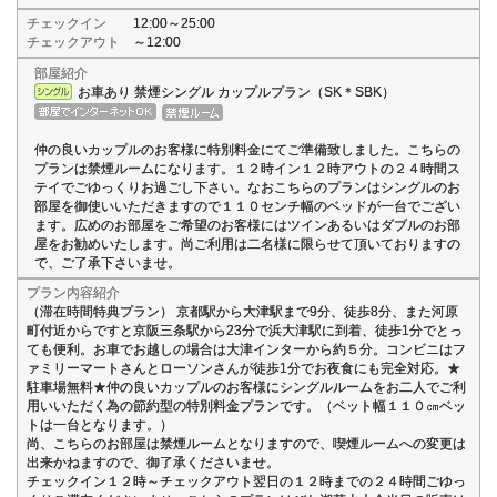
チェックイン
12:00～25:00
チェックアウト
～12:00
部屋紹介
お車あり 禁煙シングル カップルプラン（SK＊SBK）
仲の良いカップルのお客様に特別料金にてご準備致しました。こちらの
プランは禁煙ルームになります。１２時イン１２時アウトの２４時間ス
テイでごゆっくりお過ごし下さい。なおこちらのプランはシングルのお
部屋を御使いいただきますので１１０センチ幅のベッドが一台でござい
ます。広めのお部屋をご希望のお客様にはツインあるいはダブルのお部
屋をお勧めいたします。尚ご利用は二名様に限らせて頂いておりますの
で、ご了承下さいませ。
プラン内容紹介
（滞在時間特典プラン） 京都駅から大津駅まで9分、徒歩8分、また河原
町付近からですと京阪三条駅から23分で浜大津駅に到着、徒歩1分でとっ
ても便利。お車でお越しの場合は大津インターから約５分。コンビニはフ
ァミリーマートさんとローソンさんが徒歩1分でお夜食にも完全対応。★
駐車場無料★仲の良いカップルのお客様にシングルルームをお二人でご利
用いいただく為の節約型の特別料金プランです。（ベット幅１１０㎝ベッ
トは一台となります。）
尚、こちらのお部屋は禁煙ルームとなりますので、喫煙ルームへの変更は
出来かねますので、御了承くださいませ。
チェックイン１２時～チェックアウト翌日の１２時までの２４時間ごゆっ