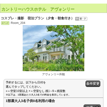
カントリーハウスホテル アヴォンリー
コスプレ・撮影 宿泊プラン（夕食・朝食付き）
Room_204
アヴォンリー外観
予約するには、以下から日付を
条件変更
選んでタップしてください。
○＝空室10室以上 ×＝空室なし 残1∼9＝残室数
※以下は、1部屋あたり大人3名での料金を表示しています。
1部屋大人3名子供0名利用の場合