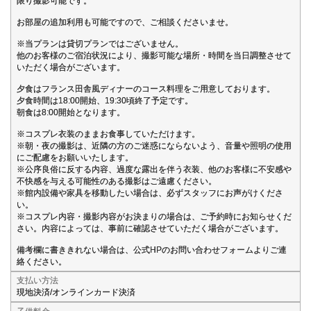
限り撮影可能です。
お部屋の追加利用も可能ですので、ご相談くださいませ。
※当プランは貸切プランではございません。
他のお客様のご宿泊状況により、撮影可能な場所・時間を当日調整させて
いただく場合がございます。
夕食はフランス田舎風ディナーのコース料理をご用意しております。
夕食時間は18:00開始、19:30頃終了予定です。
朝食は8:00開始となります。
※コスプレ衣装のままお食事していただけます。
※朝・夜の撮影は、近隣の方のご迷惑にならないよう、音量や照明の使用
にご配慮をお願いいたします。
※公序良俗に反する内容、過度な露出を伴う衣装、他のお客様に不安感や
不快感を与える可能性のある撮影はご遠慮ください。
※館内設備や家具を移動したい場合は、必ずスタッフにお声がけくださ
い。
※コスプレ内容・撮影内容がお決まりの場合は、ご予約時にお知らせくだ
さい。内容によっては、事前に確認させていただく場合がございます。
備考欄に書ききれない場合は、公式HPのお問い合わせフォームよりご連
絡ください。
支払い方法
現地決済/オンラインカード決済