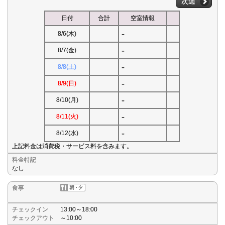
次週
日付
合計
空室情報
-
8/6(木)
-
8/7(金)
-
8/8(土)
-
8/9(日)
-
8/10(月)
-
8/11(火)
-
8/12(水)
上記料金は消費税・サービス料を含みます。
料金特記
なし
食事
チェックイン
13:00～18:00
チェックアウト
～10:00