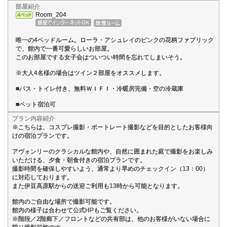
部屋紹介
Room_204
唯一の4ベッドルーム。ローラ・アシュレイのピンクの花柄ファブリック
で、館内で一番可愛らしいお部屋。
このお部屋でする女子会はついつい時間を忘れてしまいそう。
※大人4名様の場合はツイン２部屋をオススメします。
■バス・トイレ付き、無料ＷＩＦＩ・冷暖房完備・空の冷蔵庫
■ペット宿泊可
プラン内容紹介
※こちらは、コスプレ撮影・ポートレート撮影などを目的としたお客様向
けの宿泊プランです。
アヴォンリーのクラシカルな館内や、自然に囲まれた庭で撮影をお楽しみ
いただける、夕食・朝食付きの宿泊プランです。
撮影時間を確保しやすいよう、通常より早めのチェックイン（13：00）
に対応しております。
また伊豆高原駅からの送迎ご利用も13時から可能となります。
館内のご自由な場所で撮影可能です。
館内の様子は合わせて公式HPもご覧ください。
※階段／2階廊下／フロントなどの共有部は、他のお客様がいない場合に