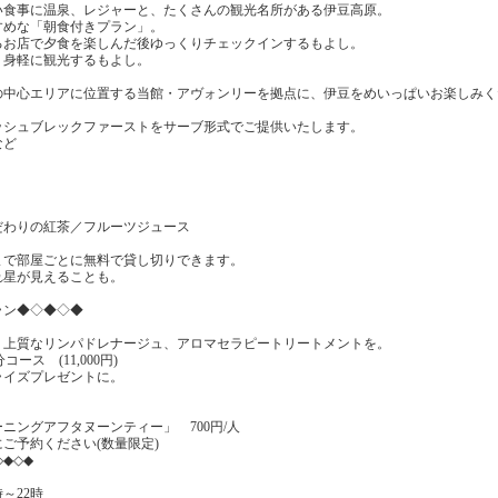
い食事に温泉、レジャーと、たくさんの観光名所がある伊豆高原。
すめな「朝食付きプラン」。
るお店で夕食を楽しんだ後ゆっくりチェックインするもよし。
、身軽に観光するもよし。
の中心エリアに位置する当館・アヴォンリーを拠点に、伊豆をめいっぱいお楽しみく
ッシュブレックファーストをサーブ形式でご提供いたします。
など
だわりの紅茶／フルーツジュース
0まで部屋ごとに無料で貸し切りできます。
れ星が見えることも。
ラン◆◇◆◇◆
、上質なリンパドレナージュ、アロマセラピートリートメントを。
分コース (11,000円)
ライズプレゼントに。
】
ニングアフタヌーンティー」 700円/人
予約ください(数量限定)
◇◆◇◆
～22時