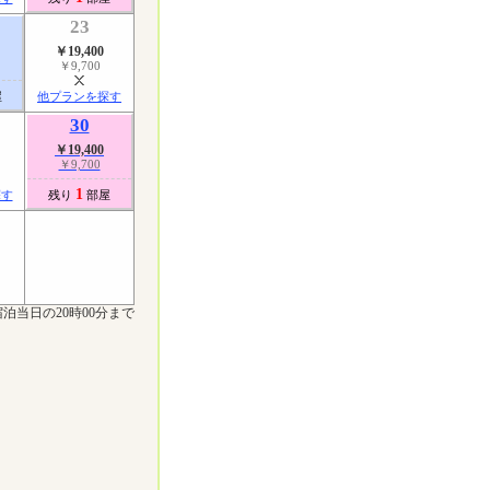
23
￥19,400
￥9,700
屋
他プランを探す
30
￥19,400
￥9,700
1
探す
残り
部屋
泊当日の20時00分まで