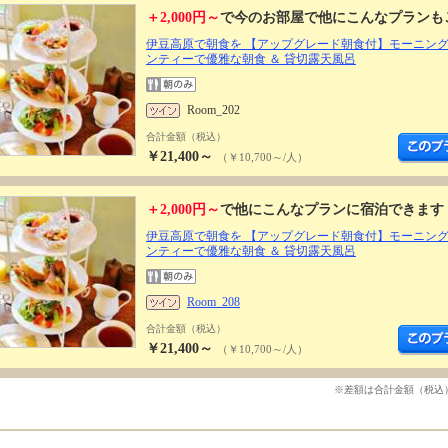
＋2,000円～
で今のお部屋で他にこんなプランも
伊豆高原で朝食を 【アップグレード朝食付】モーニン
ンティーで優雅な朝食 ＆ 貸切露天風呂
Room_202
合計金額（税込）
￥21,400～
（￥10,700～/人）
＋2,000円～
で他にこんなプランに宿泊できます
伊豆高原で朝食を 【アップグレード朝食付】モーニン
ンティーで優雅な朝食 ＆ 貸切露天風呂
Room_208
合計金額（税込）
￥21,400～
（￥10,700～/人）
※差額は合計金額（税込