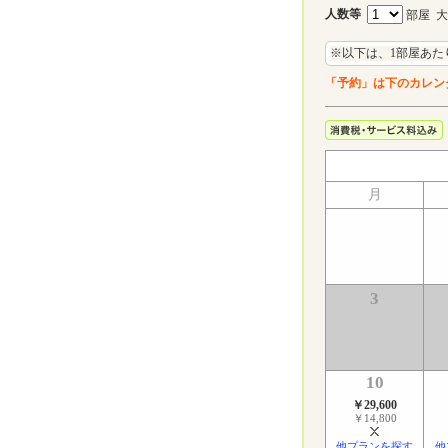
人数等
部屋 
※以下は、1部屋あた
「予約」は下のカレン
月
3
10
￥29,600
￥14,800
他プランを探す
他