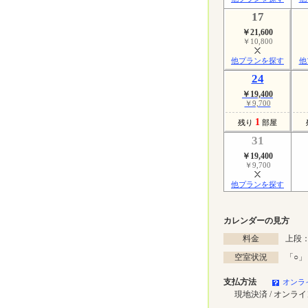
17
￥21,600
￥10,800
他プランを探す
他
24
￥19,400
￥9,700
1
残り
部屋
31
￥19,400
￥9,700
他プランを探す
カレンダーの見方
料金
上段：
空室状況
「
○
」
支払方法
オンラ
現地決済 / オンラ