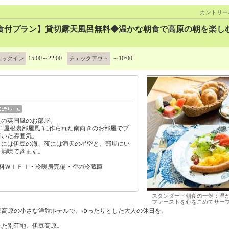
カントリー
食付プラン】貸切露天風呂無料◆温かな朝食で高原の朝を楽し
15:00～22:00
～10:00
ェックイン
チェックアウト
装の英国風のお部屋。
“屋根裏部屋風”に作られた南向きのお部屋でブ
着いた雰囲気。
くには伊豆の海、夜には満天の星空と、部屋にい
も満喫できます。
無料ＷＩＦＩ・冷暖房完備・空の冷蔵庫
スタンダード朝食の一例：温
ファーストを心をこめてサー
豆高原の小さな洋館ホテルで、ゆったりとした大人の休日を。
れた別荘地、伊豆高原。