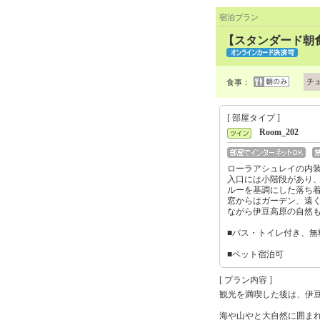
宿泊プラン
【スタンダード朝
チ
食事：
[ 部屋タイプ ]
Room_202
ローラアシュレイの内
入口には小階段があり、
ルーを基調にした落ち
窓からはガーデン、遠
ながら伊豆高原の自然
■バス・トイレ付き、
■ペット宿泊可
[ プラン内容 ]
観光を満喫した後は、伊
海や山やと大自然に囲ま