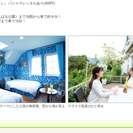
い。パジャマレンタルあり(400円）
んぱる公園）まで当館から車で約８分！
まで車で10分！
_海をテーマにした人気の角部屋。窓から海が見え
テラスで高原のひと時を