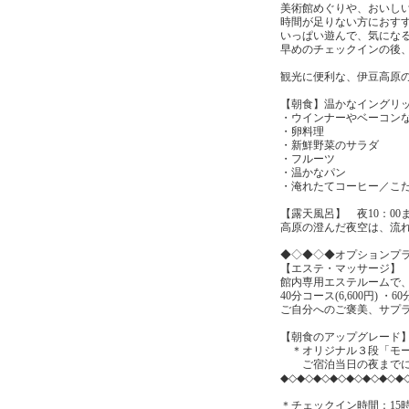
美術館めぐりや、おいし
時間が足りない方におす
いっぱい遊んで、気にな
早めのチェックインの後
観光に便利な、伊豆高原
【朝食】温かなイングリ
・ウインナーやベーコン
・卵料理
・新鮮野菜のサラダ
・フルーツ
・温かなパン
・淹れたてコーヒー／こ
【露天風呂】 夜10：0
高原の澄んだ夜空は、流
◆◇◆◇◆オプションプ
【エステ・マッサージ】
館内専用エステルームで
40分コース(6,600円) ・60
ご自分へのご褒美、サプ
【朝食のアップグレード
＊オリジナル３段「モー
ご宿泊当日の夜までにご
◆◇◆◇◆◇◆◇◆◇◆◇◆◇◆
＊チェックイン時間：15時