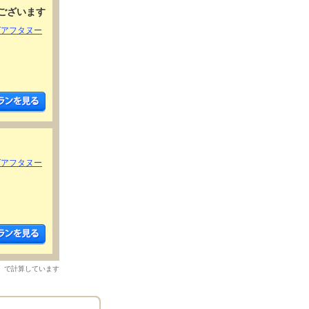
ございます
グアフタヌー
グアフタヌー
）で計算しています