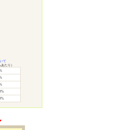
いて
ムあたり）
%
%
%
0%
0%