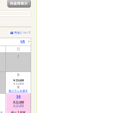
料金について
9月
>
日
2
9
￥29,600
￥14,800
他プランを探す
16
￥21,600
￥10,800
1
探す
残り
部屋