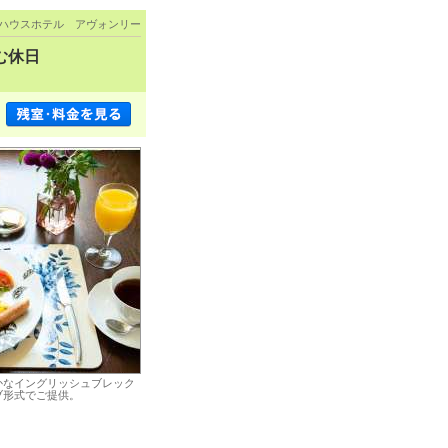
ハウスホテル アヴォンリー
む休日
かなイングリッシュブレック
ブ形式でご提供。