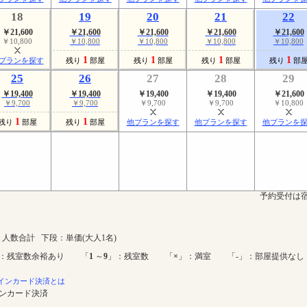
18
19
20
21
22
￥21,600
￥21,600
￥21,600
￥21,600
￥21,600
￥10,800
￥10,800
￥10,800
￥10,800
￥10,800
1
1
1
1
プランを探す
残り
部屋
残り
部屋
残り
部屋
残り
部
25
26
27
28
29
￥19,400
￥19,400
￥19,400
￥19,400
￥21,600
￥9,700
￥9,700
￥9,700
￥9,700
￥10,800
1
1
残り
部屋
残り
部屋
他プランを探す
他プランを探す
他プランを
予約受付は宿
人数合計 下段：単価(大人1名)
：残室数余裕あり 「
1
～
9
」：残室数 「
×
」：満室 「-」：部屋提供なし
インカード決済とは
インカード決済