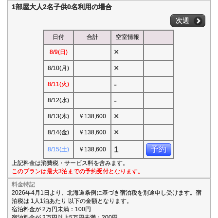
1部屋大人2名子供0名利用の場合
次週
日付
合計
空室情報
×
8/9(日)
×
8/10(月)
-
8/11(火)
-
8/12(水)
×
8/13(木)
￥138,600
×
8/14(金)
￥138,600
1
予約
8/15(土)
￥138,600
上記料金は消費税・サービス料を含みます。
このプランは最大3泊までの予約受付となります。
料金特記
2026年4月1日より、北海道条例に基づき宿泊税を別途申し受けます。宿
泊税は 1人1泊あたり 以下の金額となります。
宿泊料金が 2万円未満：100円
宿泊料金が 2万円以上5万円未満：200円