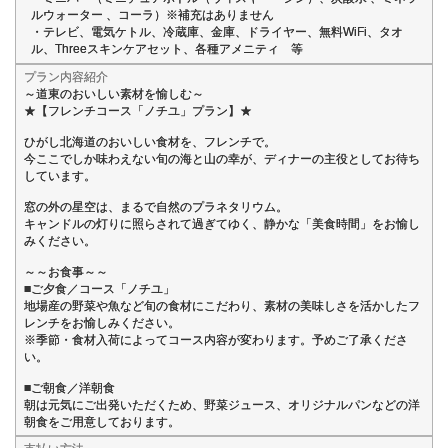
ルウォーター 、コーラ）※補充はありません
・テレビ、電気ケトル、冷蔵庫、金庫、ドライヤー、無料WiFi、タオ
ル、Threeスキンケアセット、各種アメニティ 等
プラン内容紹介
～道東のおいしい素材を愉しむ～
★【フレンチコース「ノチユ」プラン】★
ひがし北海道のおいしい食材を、フレンチで。
今ここでしか味わえない旬の海と山の幸が、ディナーの主役としてお待ち
しています。
窓の外の星空は、まるで自然のプラネタリウム。
キャンドルの灯りに照らされて過ぎてゆく、静かな「美食時間」をお愉し
みください。
～～お食事～～
■ご夕食／コース「ノチユ」
地場産の野菜や魚など旬の食材にこだわり、素材の美味しさを活かしたフ
レンチをお愉しみください。
※季節・食材入荷によってコース内容が変わります。予めご了承くださ
い。
■ご朝食／洋朝食
朝は元気にご出発いただくため、野菜ジュース、オリジナルパンなどの洋
朝食をご用意しております。