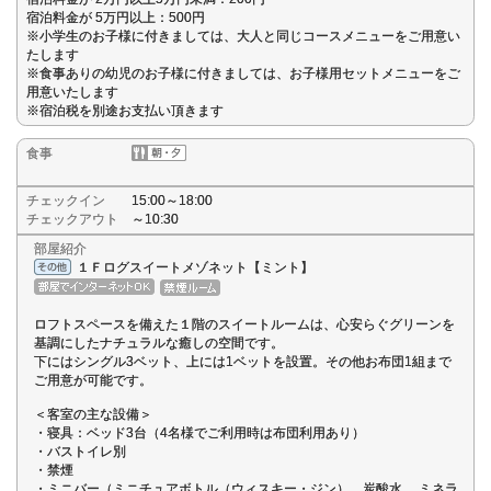
宿泊料金が 5万円以上：500円
※小学生のお子様に付きましては、大人と同じコースメニューをご用意い
たします
※食事ありの幼児のお子様に付きましては、お子様用セットメニューをご
用意いたします
※宿泊税を別途お支払い頂きます
食事
チェックイン
15:00～18:00
チェックアウト
～10:30
部屋紹介
１Ｆログスイートメゾネット【ミント】
ロフトスペースを備えた１階のスイートルームは、心安らぐグリーンを
基調にしたナチュラルな癒しの空間です。
下にはシングル3ベット、上には1ベットを設置。その他お布団1組まで
ご用意が可能です。
＜客室の主な設備＞
・寝具：ベッド3台（4名様でご利用時は布団利用あり）
・バストイレ別
・禁煙
・ミニバー（ミニチュアボトル（ウィスキー・ジン）、炭酸水 、ミネラ