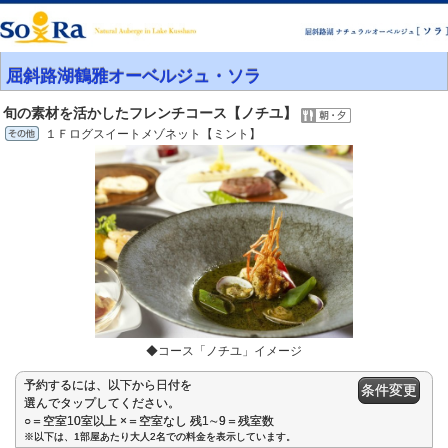
屈斜路湖鶴雅オーベルジュ・ソラ
旬の素材を活かしたフレンチコース【ノチユ】
１Ｆログスイートメゾネット【ミント】
◆コース「ノチユ」イメージ
予約するには、以下から日付を
条件変更
選んでタップしてください。
○＝空室10室以上 ×＝空室なし 残1∼9＝残室数
※以下は、1部屋あたり大人2名での料金を表示しています。