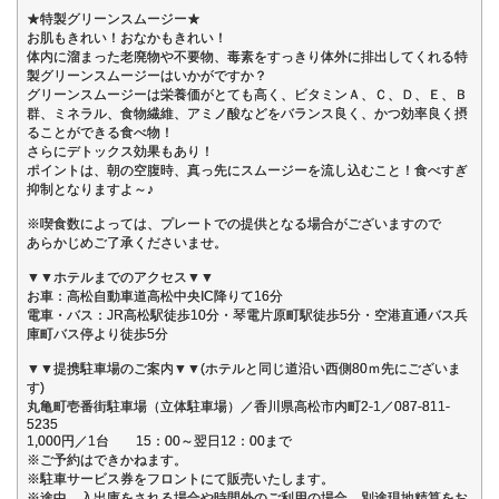
★特製グリーンスムージー★
お肌もきれい！おなかもきれい！
体内に溜まった老廃物や不要物、毒素をすっきり体外に排出してくれる特
製グリーンスムージーはいかがですか？
グリーンスムージーは栄養価がとても高く、ビタミンＡ、Ｃ、Ｄ、Ｅ、Ｂ
群、ミネラル、食物繊維、アミノ酸などをバランス良く、かつ効率良く摂
ることができる食べ物！
さらにデトックス効果もあり！
ポイントは、朝の空腹時、真っ先にスムージーを流し込むこと！食べすぎ
抑制となりますよ～♪
※喫食数によっては、プレートでの提供となる場合がございますので
あらかじめご了承くださいませ。
▼▼ホテルまでのアクセス▼▼
お車：高松自動車道高松中央IC降りて16分
電車・バス：JR高松駅徒歩10分・琴電片原町駅徒歩5分・空港直通バス兵
庫町バス停より徒歩5分
▼▼提携駐車場のご案内▼▼(ホテルと同じ道沿い西側80ｍ先にございま
す)
丸亀町壱番街駐車場（立体駐車場）／香川県高松市内町2‐1／087‐811‐
5235
1,000円／1台 15：00～翌日12：00まで
※ご予約はできかねます。
※駐車サービス券をフロントにて販売いたします。
※途中、入出庫をされる場合や時間外のご利用の場合、別途現地精算をお