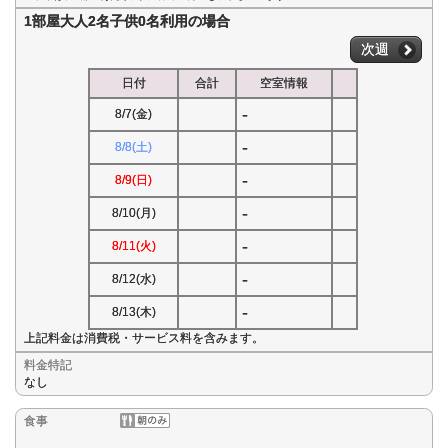
1部屋大人2名子供0名利用の場合
次週
日付
合計
空室情報
-
8/7(金)
-
8/8(土)
-
8/9(日)
-
8/10(月)
-
8/11(火)
-
8/12(水)
-
8/13(木)
上記料金は消費税・サービス料を含みます。
料金特記
なし
食事