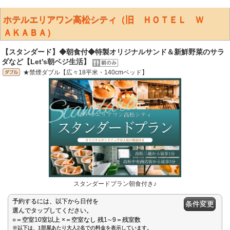
ホテルエリアワン高松シティ（旧 ＨＯＴＥＬ Ｗ
ＡＫＡＢＡ）
【スタンダード】◆朝食付◆特製オリジナルサンド＆新鮮野菜のサラ
ダなど【Let’s朝ベジ生活】
★禁煙ダブル【広々18平米・140cmベッド】
スタンダードプラン朝食付き♪
予約するには、以下から日付を
条件変更
選んでタップしてください。
○＝空室10室以上 ×＝空室なし 残1∼9＝残室数
※以下は、1部屋あたり大人2名での料金を表示しています。