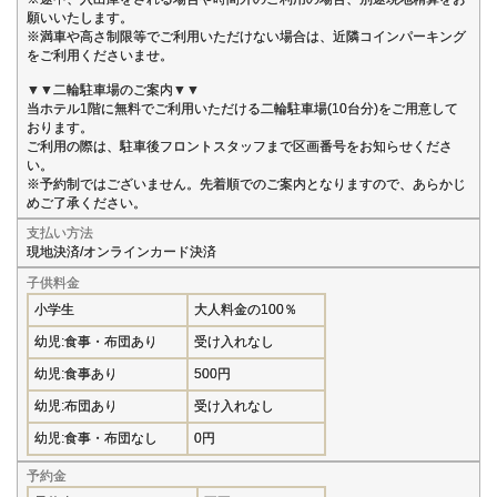
願いいたします。
※満車や高さ制限等でご利用いただけない場合は、近隣コインパーキング
をご利用くださいませ。
▼▼二輪駐車場のご案内▼▼
当ホテル1階に無料でご利用いただける二輪駐車場(10台分)をご用意して
おります。
ご利用の際は、駐車後フロントスタッフまで区画番号をお知らせくださ
い。
※予約制ではございません。先着順でのご案内となりますので、あらかじ
めご了承ください。
支払い方法
現地決済/オンラインカード決済
子供料金
小学生
大人料金の100％
幼児:食事・布団あり
受け入れなし
幼児:食事あり
500円
幼児:布団あり
受け入れなし
幼児:食事・布団なし
0円
予約金