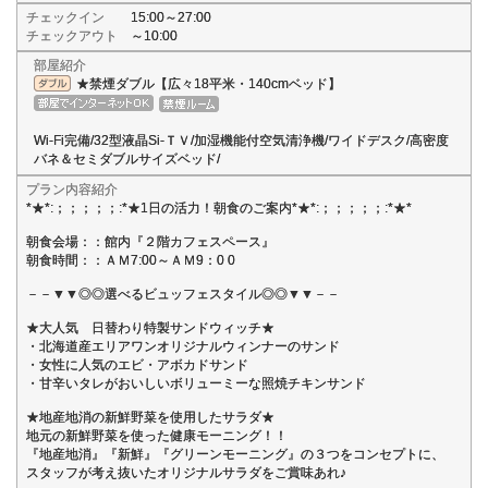
チェックイン
15:00～27:00
チェックアウト
～10:00
部屋紹介
★禁煙ダブル【広々18平米・140cmベッド】
Wi-Fi完備/32型液晶Si-ＴＶ/加湿機能付空気清浄機/ワイドデスク/高密度
バネ＆セミダブルサイズベッド/
プラン内容紹介
*★*:；；；；；:*★1日の活力！朝食のご案内*★*:；；；；；:*★*
朝食会場：：館内『２階カフェスペース』
朝食時間：：ＡＭ7:00～ＡＭ9：0 0
－－▼▼◎◎選べるビュッフェスタイル◎◎▼▼－－
★大人気 日替わり特製サンドウィッチ★
・北海道産エリアワンオリジナルウィンナーのサンド
・女性に人気のエビ・アボカドサンド
・甘辛いタレがおいしいボリューミーな照焼チキンサンド
★地産地消の新鮮野菜を使用したサラダ★
地元の新鮮野菜を使った健康モーニング！！
『地産地消』『新鮮』『グリーンモーニング』の３つをコンセプトに、
スタッフが考え抜いたオリジナルサラダをご賞味あれ♪