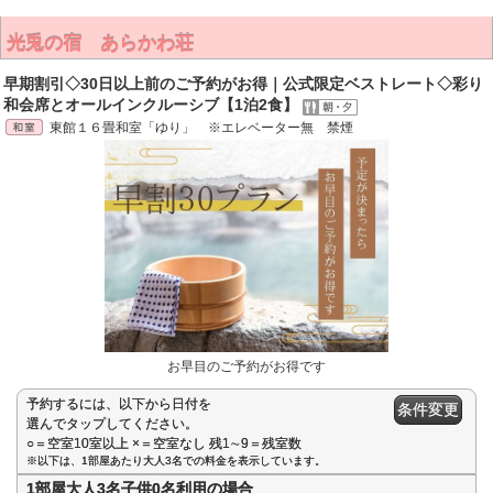
光兎の宿 あらかわ荘
早期割引◇30日以上前のご予約がお得｜公式限定ベストレート◇彩り
和会席とオールインクルーシブ【1泊2食】
東館１６畳和室「ゆり」 ※エレベーター無 禁煙
お早目のご予約がお得です
予約するには、以下から日付を
条件変更
選んでタップしてください。
○＝空室10室以上 ×＝空室なし 残1∼9＝残室数
※以下は、1部屋あたり大人3名での料金を表示しています。
1部屋大人3名子供0名利用の場合