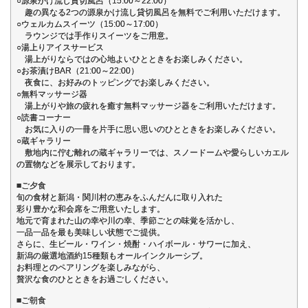
○源泉かけ流し貸切風呂（15:00～22:00）
趣の異なる2つの源泉かけ流し貸切風呂を無料でご利用いただけます。
○ウェルカムスイーツ（15:00～17:00）
ラウンジでは手作りスイーツをご用意。
○湯上りアイスサービス
湯上がりならではの心地よいひとときをお楽しみください。
○お茶漬けBAR（21:00～22:00）
夜食に、お好みのトッピングでお楽しみください。
○無料マッサージ器
湯上がりや旅の疲れを癒す無料マッサージ器をご利用いただけます。
○読書コーナー
お気に入りの一冊を片手に思い思いのひとときをお楽しみください。
○蔵ギャラリー
敷地内に佇む離れの蔵ギャラリーでは、スノードームや愛らしいカエル
の置物などを展示しております。
■ご夕食
旬の食材と新潟・関川村の恵みをふんだんに取り入れた
彩り豊かな和会席をご用意いたします。
地元で育まれた山の幸や川の幸、季節ごとの味覚を活かし、
一品一品を最も美味しい状態でご提供。
さらに、生ビール・ワイン・焼酎・ハイボール・サワーに加え、
新潟の厳選地酒約15種類もオールインクルーシブ。
お料理とのペアリングを楽しみながら、
贅沢な食のひとときをお過ごしください。
■ご朝食