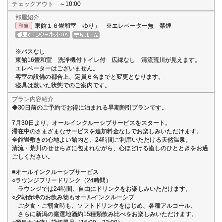
チェックアウト
～10:00
部屋紹介
東館１６畳和室「ゆり」 ※エレベーター無 禁煙
※バスなし
東館16畳和室 洗浄機付トイレ付 広縁なし 清流荒川が見えます。
エレベーターはございません。
客室の設備の都合上、定員６名までと変更となります。
寝具は敷いた状態でのご案内です。
プラン内容紹介
◆30日前のご予約でお得に泊まれる早期割引プランです。
7月30日より、オールインクルーシブサービスをスタート。
滞在中のさまざまなサービスを追加料金なしでお楽しみいただけます。
全館畳敷きの心地よい館内と、24時間ご利用いただける天然温泉。
清流・荒川のせせらぎに包まれながら、心ほどける癒しのひとときをお過
ごしください。
■オールインクルーシブサービス
○ラウンジフリードリンク（24時間）
ラウンジでは24時間、自由にドリンクをお楽しみいただけます。
○夕朝食時のお飲み物もオールインクルーシブ
ご夕食・ご朝食時も、ソフトドリンクをはじめ、各種アルコール、
さらに新潟の厳選地酒約15種類飲み比べをお楽しみいただけます。