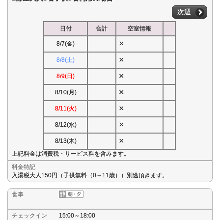
次週
日付
合計
空室情報
×
8/7(金)
×
8/8(土)
×
8/9(日)
×
8/10(月)
×
8/11(火)
×
8/12(水)
×
8/13(木)
上記料金は消費税・サービス料を含みます。
料金特記
入湯税大人150円（子供無料（0～11歳））別途頂きます。
食事
チェックイン
15:00～18:00