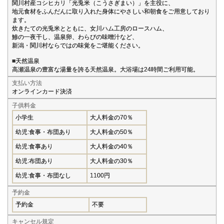
関川村産コシヒカリ「光兎米（こうさぎまい）」を主役に、
地元食材をふんだんに取り入れた身体にやさしい和朝食をご用意しており
ます。
炊きたての光兎米とともに、女川ハム工房のロースハム、
鯵の一夜干し、温泉卵、わらびの味噌汁など、
新潟・関川村ならではの味覚をご堪能ください。
■天然温泉
高瀬温泉の豊富な湯量を誇る天然温泉。大浴場は24時間ご利用可能。
支払い方法
オンラインカード決済
子供料金
小学生
大人料金の70％
幼児:食事・布団あり
大人料金の50％
幼児:食事あり
大人料金の40％
幼児:布団あり
大人料金の30％
幼児:食事・布団なし
1100円
予約金
予約金
不要
キャンセル規定