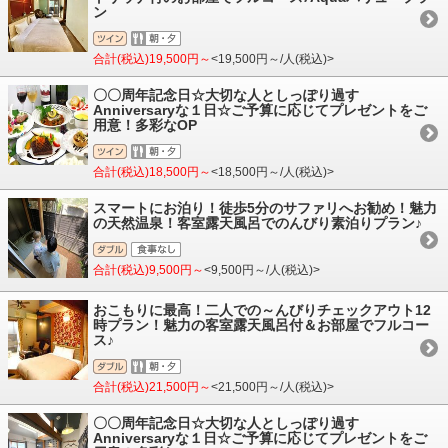
ン
合計(税込)19,500円～
<19,500円～/人(税込)>
〇〇周年記念日☆大切な人としっぽり過す
Anniversaryな１日☆ご予算に応じてプレゼントをご
用意！多彩なOP
合計(税込)18,500円～
<18,500円～/人(税込)>
スマートにお泊り！徒歩5分のサファリへお勧め！魅力
の天然温泉！客室露天風呂でのんびり素泊りプラン♪
合計(税込)9,500円～
<9,500円～/人(税込)>
おこもりに最高！二人での～んびりチェックアウト12
時プラン！魅力の客室露天風呂付＆お部屋でフルコー
ス♪
合計(税込)21,500円～
<21,500円～/人(税込)>
〇〇周年記念日☆大切な人としっぽり過す
Anniversaryな１日☆ご予算に応じてプレゼントをご