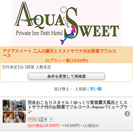
アクアスイート 二人の露天とミストサウナ付お部屋でフルコ
ース
のプラン一覧(
10
/
29
件)
日付未定1泊 1部屋 人数未定
条件を変更して再検索
並び替え：
人気順 |
安い順
完全おこもりスタイル！ゆっくり客室露天風呂とミス
トサウナ付のお部屋でフルコース♪Aquaバリュープラ
ン
合計(税込)19,500円～
<19,500円～/人(税込)>