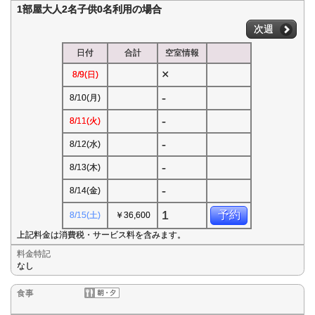
1部屋大人2名子供0名利用の場合
次週
日付
合計
空室情報
×
8/9(日)
-
8/10(月)
-
8/11(火)
-
8/12(水)
-
8/13(木)
-
8/14(金)
1
予約
8/15(土)
￥36,600
上記料金は消費税・サービス料を含みます。
料金特記
なし
食事