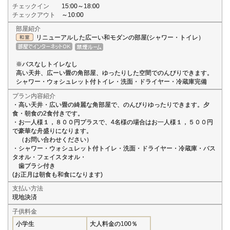
チェックイン
15:00～18:00
チェックアウト
～10:00
部屋紹介
リニューアルした広ーい和モダンの部屋(シャワー・トイレ）
※バスなしトイレなし
高い天井、広ーい畳の角部屋、ゆったりした空間でのんびりできます。
シャワー・ウォシュレット付トイレ・洗面・ドライヤー・冷蔵庫完備
プラン内容紹介
・高い天井・広い畳の綺麗な角部屋で、のんびりゆったりできます。夕
食・朝食の2食付きです。
・お一人様１，８００円プラスで、4名様の場合はお一人様１，５００円
で豪華な舟盛りになります。
（お問い合わせください）
・シャワー・ウォシュレット付トイレ・洗面・ドライヤー・冷蔵庫・バス
タオル・フェイスタオル・
歯ブラシ付き
(お正月は朝食も和食になります)
支払い方法
現地決済
子供料金
小学生
大人料金の100％