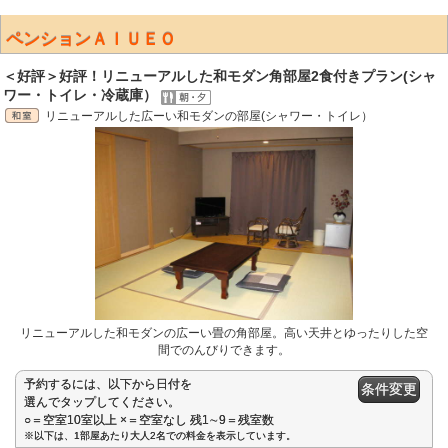
ペンションＡＩＵＥＯ
＜好評＞好評！リニューアルした和モダン角部屋2食付きプラン(シャ
ワー・トイレ・冷蔵庫）
リニューアルした広ーい和モダンの部屋(シャワー・トイレ）
リニューアルした和モダンの広ーい畳の角部屋。高い天井とゆったりした空
間でのんびりできます。
予約するには、以下から日付を
条件変更
選んでタップしてください。
○＝空室10室以上 ×＝空室なし 残1∼9＝残室数
※以下は、1部屋あたり大人2名での料金を表示しています。