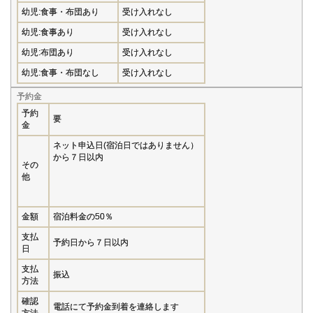
幼児:食事・布団あり
受け入れなし
幼児:食事あり
受け入れなし
幼児:布団あり
受け入れなし
幼児:食事・布団なし
受け入れなし
予約金
予約
要
金
ネット申込日(宿泊日ではありません）
から７日以内
その
他
金額
宿泊料金の50％
支払
予約日から７日以内
日
支払
振込
方法
確認
電話にて予約金到着を連絡します
方法