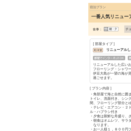
宿泊プラン
一番人気リニュー
チ
食事：
[ 部屋タイプ ]
リニューアルし
リニューアルした広い
フローリング・シャワ
伊豆大島が一望の海が
過ごせます。
[ プラン内容 ]
・角部屋で海と自然に囲
トイレ、洗面付き、シン
間、フローリング部分と
・テレビ・エアコン・２
ル・ハブラシ付き
・夕食は新鮮な舟盛り、
・朝食はオムレツ、サラ
なります。
・お一人様１，８００円