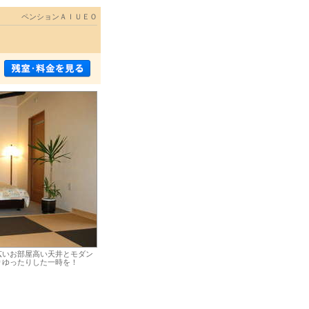
ペンションＡＩＵＥＯ
広いお部屋高い天井とモダン
りゆったりした一時を！
に