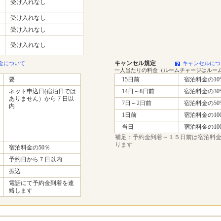
受け入れなし
受け入れなし
受け入れなし
受け入れなし
キャンセル規定
金について
キャンセルにつ
一人当たりの料金（ルームチャージはルー
要
15日前
宿泊料金の10
ネット申込日(宿泊日では
14日～8日前
宿泊料金の30
ありません）から７日以
7日～2日前
宿泊料金の50
内
1日前
宿泊料金の10
当日
宿泊料金の10
補足：予約金到着～１５日前は宿泊料
ります
宿泊料金の50％
予約日から７日以内
振込
電話にて予約金到着を連
絡します