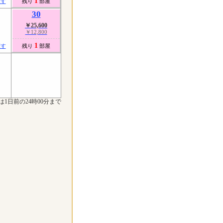
1
探す
残り
部屋
30
￥25,600
￥12,800
1
探す
残り
部屋
は1日前の24時00分まで