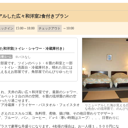
アルした広々和洋室2食付きプラン
15:00～18:00
～10:00
ェックイン
チェックアウト
た和洋室(トイレ・シャワー・冷蔵庫付き）
※バスなし
お部屋です。ツインのベット・６畳の和室と一部
ー・トイレ・洗面台・冷蔵庫付き。晴れた日には
見えるえお部屋です。角部屋でのんびりゆったり
まれ、天井の高い広々和洋室です。最新のシャワー、
グルベット２台の洋の空間、６畳の琉球畳の和の空
ゆったり過ごせます。
ドア冷蔵庫・ドライヤー・バスタオル・フェイスタオ
リニューアルした海が見える
な色合いの琉球畳で、のんび
さざえのエスカルゴ風、魚料理、煮物、揚げ物、その他日替わりでデザート
ダ、フルーツ、パン、コーヒー、ｼﾞｭｰｽ〈寒い時期はスープ〉、、、日替わり
プラスで豪華な舟盛りになります。4名様の場合は、お一人様１，５００円にな