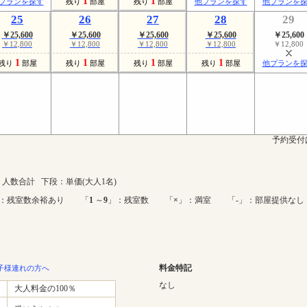
1
1
プランを探す
残り
部屋
残り
部屋
他プランを探す
他プランを
25
26
27
28
29
￥25,600
￥25,600
￥25,600
￥25,600
￥25,600
￥12,800
￥12,800
￥12,800
￥12,800
￥12,800
1
1
1
1
残り
部屋
残り
部屋
残り
部屋
残り
部屋
他プランを
予約受付
人数合計 下段：単価(大人1名)
：残室数余裕あり 「
1
～
9
」：残室数 「
×
」：満室 「-」：部屋提供なし
料金特記
子様連れの方へ
なし
大人料金の100％