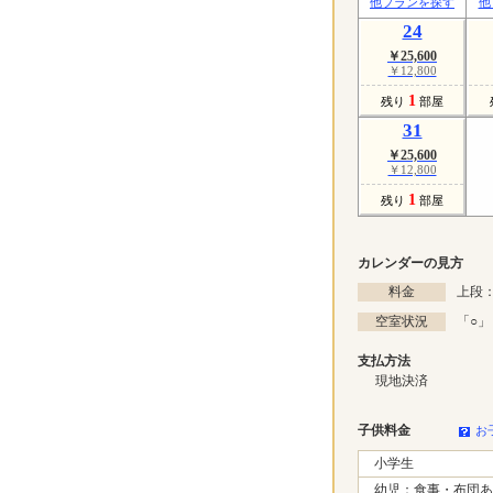
他プランを探す
他
24
￥25,600
￥12,800
1
残り
部屋
31
￥25,600
￥12,800
1
残り
部屋
カレンダーの見方
料金
上段：
空室状況
「
○
」
支払方法
現地決済
子供料金
お
小学生
幼児：食事・布団あ