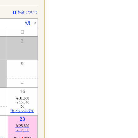
料金について
9月
>
日
2
9
了
16
￥31,680
￥15,840
他プランを探す
23
￥25,600
￥12,800