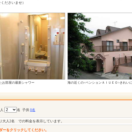
くださいませ）
たお部屋の最新シャワー
海の近くの<ペンションＡＩＵＥＯ>きれい
大人
名
子供
0名
り大人2名 での料金を表示しています。
ダーをクリックしてください。