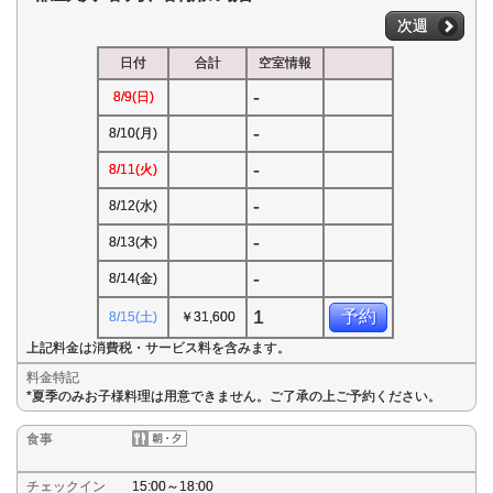
次週
日付
合計
空室情報
-
8/9(日)
-
8/10(月)
-
8/11(火)
-
8/12(水)
-
8/13(木)
-
8/14(金)
1
予約
8/15(土)
￥31,600
上記料金は消費税・サービス料を含みます。
料金特記
*夏季のみお子様料理は用意できません。ご了承の上ご予約ください。
食事
チェックイン
15:00～18:00