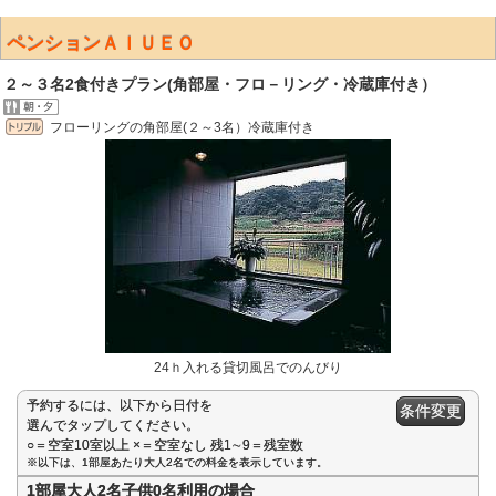
ペンションＡＩＵＥＯ
２～３名2食付きプラン(角部屋・フロ－リング・冷蔵庫付き）
フローリングの角部屋(２～3名）冷蔵庫付き
24ｈ入れる貸切風呂でのんびり
予約するには、以下から日付を
条件変更
選んでタップしてください。
○＝空室10室以上 ×＝空室なし 残1∼9＝残室数
※以下は、1部屋あたり大人2名での料金を表示しています。
1部屋大人2名子供0名利用の場合