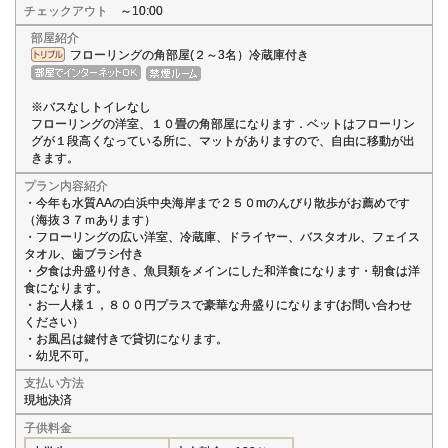
チェックアウト
～10:00
部屋紹介
フローリングの角部屋(２～3名）冷蔵庫付き
※バスなしトイレなし
フローリングの洋室、１０畳の角部屋になります．ベットはフローリン
グが１段高くなっている所に、マットがありますので、自由に移動が出
きます。
プラン内容紹介
・今年も水質AAの白浜中央海岸まで２５０mのんびり散歩がお薦めです
（海抜３７ｍあります）
・フローリングの広い洋室、冷蔵庫、ドライヤー、バスタオル、フェイス
タオル、歯ブラシ付き
・夕食は舟盛り付き、魚貝類をメインにした和洋食になります・朝食は洋
食になります。
・お一人様１，８００円プラスで豪華な舟盛りになります(お問い合わせ
ください）
・お風呂は鍵付きで貸切になります。
・幼児不可。
支払い方法
現地決済
子供料金