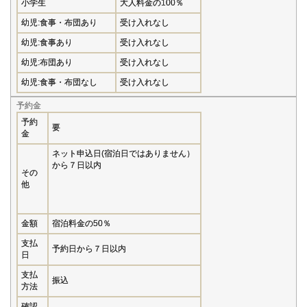
小学生
大人料金の100％
幼児:食事・布団あり
受け入れなし
幼児:食事あり
受け入れなし
幼児:布団あり
受け入れなし
幼児:食事・布団なし
受け入れなし
予約金
予約
要
金
ネット申込日(宿泊日ではありません）
から７日以内
その
他
金額
宿泊料金の50％
支払
予約日から７日以内
日
支払
振込
方法
確認