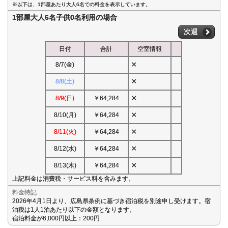
※以下は、1部屋あたり大人6名での料金を表示しています。
1部屋大人6名子供0名利用の場合
次週
日付
合計
空室情報
×
8/7(金)
×
8/8(土)
×
8/9(日)
￥64,284
×
8/10(月)
￥64,284
×
8/11(火)
￥64,284
×
8/12(水)
￥64,284
×
8/13(木)
￥64,284
上記料金は消費税・サービス料を含みます。
料金特記
2026年4月1日より、広島県条例に基づき宿泊税を別途申し受けます。宿
泊税は1人1泊あたり以下の金額となります。
宿泊料金が6,000円以上：200円