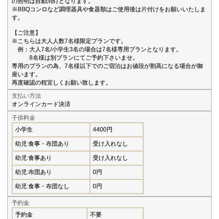
の照明は自動消灯となります。
※BBQコンロなど調理器具や食器類はご使用後は片付けをお願いいたしま
す。
【ご注意】
※こちらは大人人数7名様限定プランです。
例：大人7名/小学生3名の場合は7名様専用プランとなります。
8名様は別プランにてご予約下さいませ。
専用のプランの為、7名様以下でのご宿泊はお値段が割高になる場合が御
座います。
再度確認の程宜しくお願い致します。
支払い方法
オンラインカード決済
子供料金
小学生
4400円
幼児:食事・布団あり
受け入れなし
幼児:食事あり
受け入れなし
幼児:布団あり
0円
幼児:食事・布団なし
0円
予約金
予約金
不要