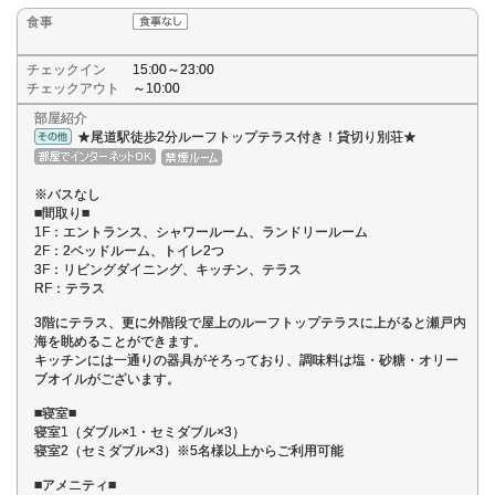
食事
チェックイン
15:00～23:00
チェックアウト
～10:00
部屋紹介
★尾道駅徒歩2分ルーフトップテラス付き！貸切り別荘★
※バスなし
■間取り■
1F：エントランス、シャワールーム、ランドリールーム
2F：2ベッドルーム、トイレ2つ
3F：リビングダイニング、キッチン、テラス
RF：テラス
3階にテラス、更に外階段で屋上のルーフトップテラスに上がると瀬戸内
海を眺めることができます。
キッチンには一通りの器具がそろっており、調味料は塩・砂糖・オリー
ブオイルがございます。
■寝室■
寝室1（ダブル×1・セミダブル×3）
寝室2（セミダブル×3）※5名様以上からご利用可能
■アメニティ■