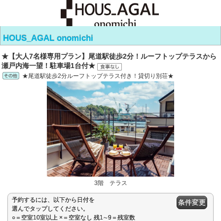
HOUS_AGAL onomichi
★【大人7名様専用プラン】尾道駅徒歩2分！ルーフトップテラスから
瀬戸内海一望！駐車場1台付★
★尾道駅徒歩2分ルーフトップテラス付き！貸切り別荘★
3階 テラス
予約するには、以下から日付を
条件変更
選んでタップしてください。
○＝空室10室以上 ×＝空室なし 残1∼9＝残室数