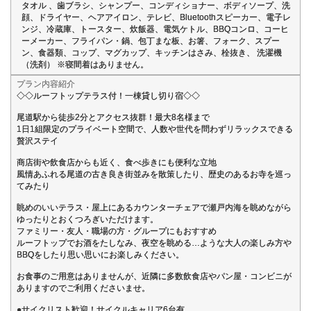
タオル 、歯ブラシ、シャンプー、コンディショナー、ボディソープ、洗
顔、ドライヤー、ヘアアイロン、テレビ、Bluetoothスピーカー、電子レ
ンジ、冷蔵庫、トースター、炊飯器、電気ケトル、BBQコンロ、コーヒ
ーメーカー、フライパン・鍋、包丁まな板、お箸、フォーク、スプー
ン、食器類、コップ、マグカップ、キッチンはさみ、栓抜き、 洗濯機
（洗剤） ※寝間着はありません。
プラン内容紹介
◇◇ルーフトップテラス付！一棟貸し切り宿◇◇
尾道駅から徒歩2分とアクセス抜群！最大8名様まで
1日1組限定のプライベート空間で、人数や世代を問わずリラックスできる
贅沢ステイ
商店街や飲食店からも近く、食べ歩きにも便利な立地
風情あふれる尾道の古き良き街並みを散策したり、歴史のあるお寺を巡っ
てみたり
眺めのいいテラス・屋上にあるカウンターチェアで瀬戸内海を眺めながら
ゆったりとおくつろぎいただけます。
ファミリー・友人・職場の方・グループにもおすすめ
ルーフトップでお酒をたしなみ、夜空を眺める…ような大人の楽しみ方や
BBQをしたり思い思いにお楽しみください。
お食事のご用意はありませんが、近隣に多数飲食店やパン屋・コンビニが
ありますのでご利用くださいませ。
●サイクリスト歓迎！サイクルキャリア6台有