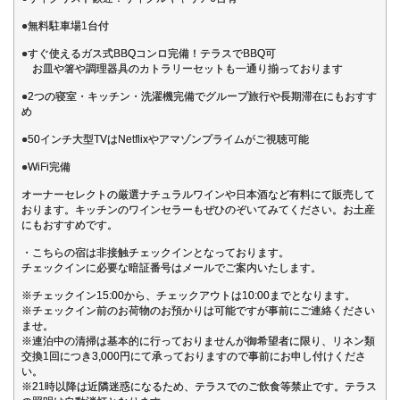
●無料駐車場1台付
●すぐ使えるガス式BBQコンロ完備！テラスでBBQ可
お皿や箸や調理器具のカトラリーセットも一通り揃っております
●2つの寝室・キッチン・洗濯機完備でグループ旅行や長期滞在にもおすす
め
●50インチ大型TVはNetflixやアマゾンプライムがご視聴可能
●WiFi完備
オーナーセレクトの厳選ナチュラルワインや日本酒など有料にて販売して
おります。キッチンのワインセラーもぜひのぞいてみてください。お土産
にもおすすめです。
・こちらの宿は非接触チェックインとなっております。
チェックインに必要な暗証番号はメールでご案内いたします。
※チェックイン15:00から、チェックアウトは10:00までとなります。
※チェックイン前のお荷物のお預かりは可能ですが事前にご連絡ください
ませ。
※連泊中の清掃は基本的に行っておりませんが御希望者に限り、リネン類
交換1回につき3,000円にて承っておりますので事前にお申し付けくださ
い。
※21時以降は近隣迷惑になるため、テラスでのご飲食等禁止です。テラス